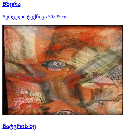
Მზერა
Შერეული ტექნიკა 59×35 cm
Ნატვრის ხე