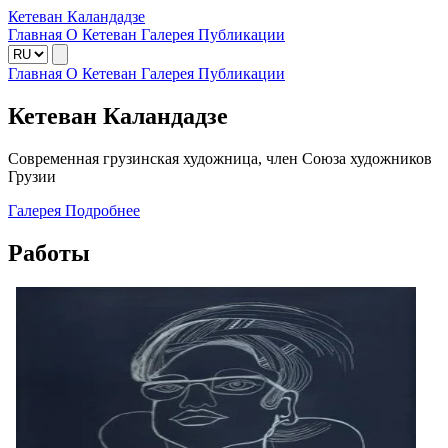
Кетеван Каландадзе
Главная
О Кетеван
Галерея
Публикации
Главная
О Кетеван
Галерея
Публикации
Кетеван Каландадзе
Современная грузинская художница, член Союза художников
Грузии
Галерея
Подробнее
Работы